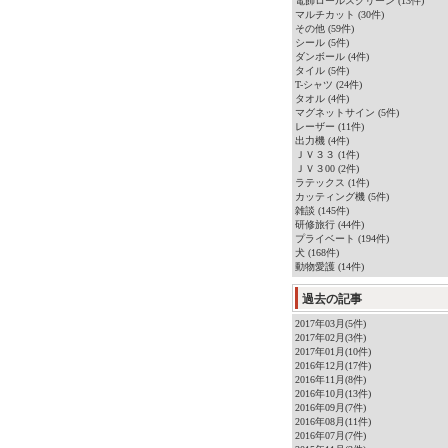
電飾ロールスクリーン (13件)
マルチカット (30件)
その他 (59件)
シール (5件)
ダンボール (4件)
タイル (5件)
T-シャツ (24件)
タオル (4件)
マグネットサイン (5件)
レーザー (11件)
出力機 (4件)
ＪＶ３３ (1件)
ＪＶ３00 (2件)
ラテックス (1件)
カッティング機 (5件)
雑談 (145件)
研修旅行 (44件)
プライベート (194件)
犬 (168件)
動物愛護 (14件)
過去の記事
2017年03月(5件)
2017年02月(3件)
2017年01月(10件)
2016年12月(17件)
2016年11月(8件)
2016年10月(13件)
2016年09月(7件)
2016年08月(11件)
2016年07月(7件)