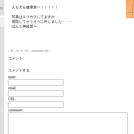
人も犬も健康第一！！！！！
1)
写真はエリカラしてますが
退院してそうそうに外しました・・・
ほんと神経質〜
｜
犬
｜09:30 AM｜
comments (0)
｜
コメント
コメントする
name:
email:
URL:
comments: