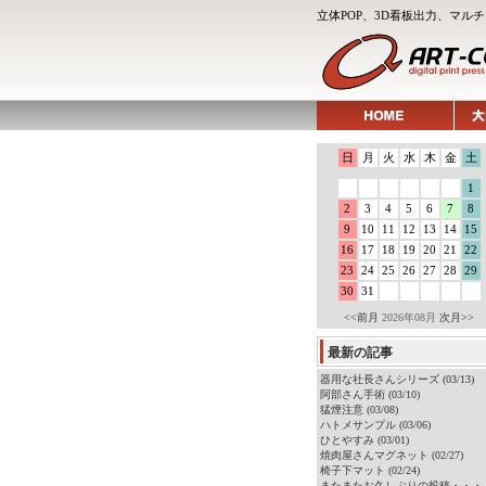
立体POP、3D看板出力、マ
日
月
火
水
木
金
土
1
2
3
4
5
6
7
8
9
10
11
12
13
14
15
16
17
18
19
20
21
22
23
24
25
26
27
28
29
30
31
<<前月
2026年08月
次月>>
最新の記事
器用な社長さんシリーズ (03/13)
阿部さん手術 (03/10)
猛煙注意 (03/08)
ハトメサンプル (03/06)
ひとやすみ (03/01)
焼肉屋さんマグネット (02/27)
椅子下マット (02/24)
またまたお久しぶりの投稿・・・