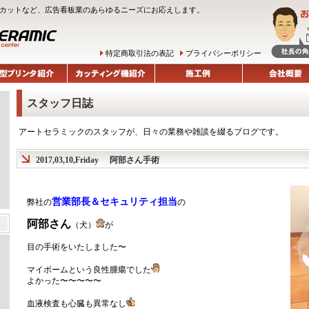
ルチカットなど、広告看板業のあらゆるニーズにお応えします。
特定商取引法の表記
プライバシーポリシー
スタッフ日誌
アートセラミックのスタッフが、日々の業務や雑談を綴るブログです。
2017,03,10,Friday
阿部さん手術
営業部長＆セキュリティ担当
弊社の
の
阿部さん
（犬）
が
目の手術をいたしました〜
マイボームという良性腫瘍でした
よかった〜〜〜〜〜
血液検査も心臓も異常なし