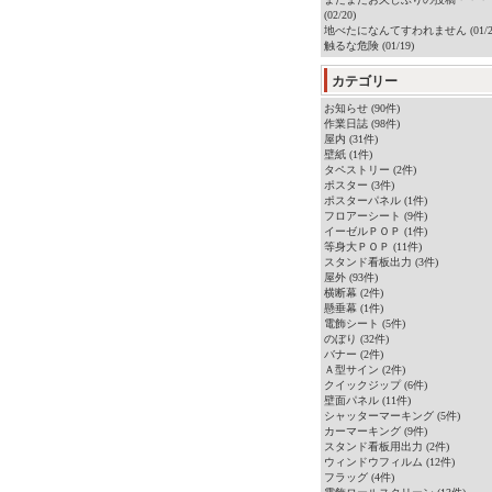
(02/20)
地べたになんてすわれません (01/2
触るな危険 (01/19)
カテゴリー
お知らせ (90件)
作業日誌 (98件)
屋内 (31件)
壁紙 (1件)
タペストリー (2件)
ポスター (3件)
ポスターパネル (1件)
フロアーシート (9件)
イーゼルＰＯＰ (1件)
等身大ＰＯＰ (11件)
スタンド看板出力 (3件)
屋外 (93件)
横断幕 (2件)
懸垂幕 (1件)
電飾シート (5件)
のぼり (32件)
バナー (2件)
Ａ型サイン (2件)
クイックジップ (6件)
壁面パネル (11件)
シャッターマーキング (5件)
カーマーキング (9件)
スタンド看板用出力 (2件)
ウィンドウフィルム (12件)
フラッグ (4件)