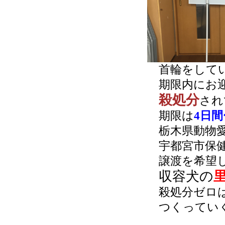
首輪をして
期限内にお迎
殺処分
され
期限は
4日間
栃木県動物愛
宇都宮市保健
譲渡を希望し
収容犬の
殺処分ゼロ
つくってい