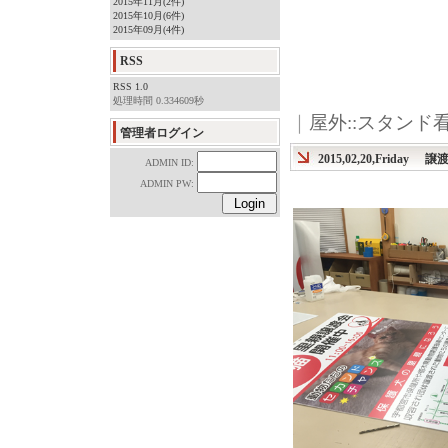
2015年11月(2件)
2015年10月(6件)
2015年09月(4件)
RSS
RSS 1.0
処理時間 0.334609秒
｜
屋外::スタンド
管理者ログイン
2015,02,20,Friday
譲
ADMIN ID:
ADMIN PW: