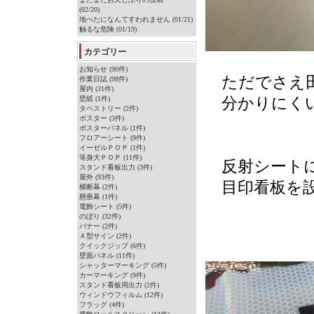
(02/20)
地べたになんてすわれません (01/21)
触るな危険 (01/19)
カテゴリー
お知らせ (90件)
ただでさえ田
作業日誌 (98件)
屋内 (31件)
壁紙 (1件)
分かりにくい
タペストリー (2件)
ポスター (3件)
ポスターパネル (1件)
フロアーシート (9件)
イーゼルＰＯＰ (1件)
等身大ＰＯＰ (11件)
反射シート
スタンド看板出力 (3件)
屋外 (93件)
目印看板を設
横断幕 (2件)
懸垂幕 (1件)
電飾シート (5件)
のぼり (32件)
バナー (2件)
Ａ型サイン (2件)
クイックジップ (6件)
壁面パネル (11件)
シャッターマーキング (5件)
カーマーキング (9件)
スタンド看板用出力 (2件)
ウィンドウフィルム (12件)
フラッグ (4件)