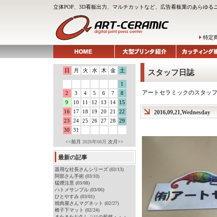
立体POP、3D看板出力、マルチカットなど、広告看板業のあらゆる
特定
日
月
火
水
木
金
土
スタッフ日誌
1
アートセラミックのスタッ
2
3
4
5
6
7
8
9
10
11
12
13
14
15
16
17
18
19
20
21
22
2016,09,21,Wednesday
23
24
25
26
27
28
29
30
31
<<前月
2026年08月
次月>>
最新の記事
器用な社長さんシリーズ (03/13)
阿部さん手術 (03/10)
猛煙注意 (03/08)
ハトメサンプル (03/06)
ひとやすみ (03/01)
焼肉屋さんマグネット (02/27)
椅子下マット (02/24)
またまたお久しぶりの投稿・・・