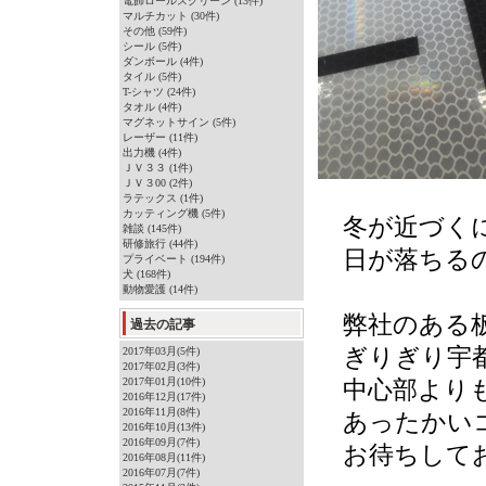
電飾ロールスクリーン (13件)
マルチカット (30件)
その他 (59件)
シール (5件)
ダンボール (4件)
タイル (5件)
T-シャツ (24件)
タオル (4件)
マグネットサイン (5件)
レーザー (11件)
出力機 (4件)
ＪＶ３３ (1件)
ＪＶ３00 (2件)
ラテックス (1件)
カッティング機 (5件)
冬が近づく
雑談 (145件)
研修旅行 (44件)
日が落ちるの
プライベート (194件)
犬 (168件)
動物愛護 (14件)
弊社のある
過去の記事
ぎりぎり宇都
2017年03月(5件)
2017年02月(3件)
2017年01月(10件)
中心部よりも1
2016年12月(17件)
2016年11月(8件)
あったかいコ
2016年10月(13件)
2016年09月(7件)
お待ちして
2016年08月(11件)
2016年07月(7件)