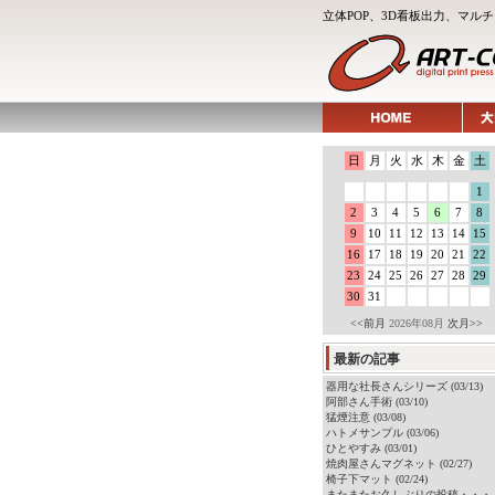
立体POP、3D看板出力、マ
日
月
火
水
木
金
土
1
2
3
4
5
6
7
8
9
10
11
12
13
14
15
16
17
18
19
20
21
22
23
24
25
26
27
28
29
30
31
<<前月
2026年08月
次月>>
最新の記事
器用な社長さんシリーズ (03/13)
阿部さん手術 (03/10)
猛煙注意 (03/08)
ハトメサンプル (03/06)
ひとやすみ (03/01)
焼肉屋さんマグネット (02/27)
椅子下マット (02/24)
またまたお久しぶりの投稿・・・