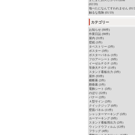
(02/20)
地べたになんてすわれません (01/2
触るな危険 (01/19)
カテゴリー
お知らせ (90件)
作業日誌 (98件)
屋内 (31件)
壁紙 (1件)
タペストリー (2件)
ポスター (3件)
ポスターパネル (1件)
フロアーシート (9件)
イーゼルＰＯＰ (1件)
等身大ＰＯＰ (11件)
スタンド看板出力 (3件)
屋外 (93件)
横断幕 (2件)
懸垂幕 (1件)
電飾シート (5件)
のぼり (32件)
バナー (2件)
Ａ型サイン (2件)
クイックジップ (6件)
壁面パネル (11件)
シャッターマーキング (5件)
カーマーキング (9件)
スタンド看板用出力 (2件)
ウィンドウフィルム (12件)
フラッグ (4件)