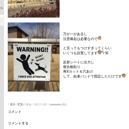
1)
万が一があるし
注意喚起は必要なので
と言ってもつけすぎってくらい
いくつも設置してます
笑
反射シートに出力し
複合板貼り
角Rカット＆穴あけ
して、結束バンドで固定しただけです
｜
屋外::壁面パネル
｜09:23 AM｜
comments (0)
｜
コメント
コメントする