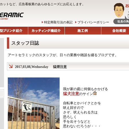
ルチカットなど、広告看板業のあらゆるニーズにお応えします。
特定商取引法の表記
プライバシーポリシー
スタッフ日誌
アートセラミックのスタッフが、日々の業務や雑談を綴るブログです。
2017,03,08,Wednesday
猛煙注意
我が家の庭に何個もかかげる
猛犬注意
のサイン
自転車とかバイクとかを
吠え回すので
さぞ、吠えられる方は
恐ろしく
手を出そうなどと
思わないだろうが・・・