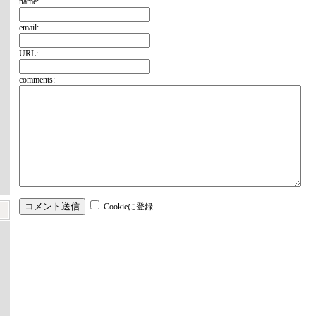
name:
email:
URL:
comments:
Cookieに登録