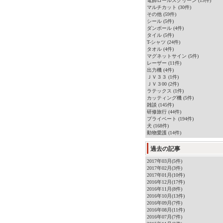
電飾ロールスクリーン (13件)
マルチカット (30件)
その他 (59件)
シール (5件)
ダンボール (4件)
タイル (5件)
T-シャツ (24件)
タオル (4件)
マグネットサイン (5件)
レーザー (11件)
出力機 (4件)
ＪＶ３３ (1件)
ＪＶ３00 (2件)
ラテックス (1件)
カッティング機 (5件)
雑談 (145件)
研修旅行 (44件)
プライベート (194件)
犬 (168件)
動物愛護 (14件)
過去の記事
2017年03月(5件)
2017年02月(3件)
2017年01月(10件)
2016年12月(17件)
2016年11月(8件)
2016年10月(13件)
2016年09月(7件)
2016年08月(11件)
2016年07月(7件)