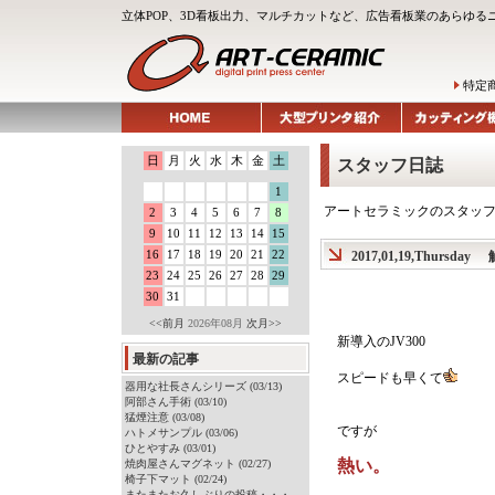
立体POP、3D看板出力、マルチカットなど、広告看板業のあらゆる
特定
日
月
火
水
木
金
土
スタッフ日誌
1
アートセラミックのスタッ
2
3
4
5
6
7
8
9
10
11
12
13
14
15
16
17
18
19
20
21
22
2017,01,19,Thursday
23
24
25
26
27
28
29
30
31
<<前月
2026年08月
次月>>
新導入のJV300
最新の記事
スピードも早くて
器用な社長さんシリーズ (03/13)
阿部さん手術 (03/10)
猛煙注意 (03/08)
ですが
ハトメサンプル (03/06)
ひとやすみ (03/01)
熱い。
焼肉屋さんマグネット (02/27)
椅子下マット (02/24)
またまたお久しぶりの投稿・・・