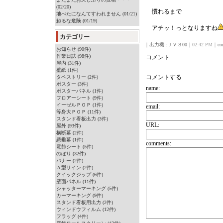
(02/20)
慣れるまで
地べたになんてすわれません (01/21)
触るな危険 (01/19)
アチッ！っとなりますね
カテゴリー
｜
出力機::ＪＶ３00
｜02:42 PM｜
co
お知らせ (90件)
作業日誌 (98件)
コメント
屋内 (31件)
壁紙 (1件)
コメントする
タペストリー (2件)
ポスター (3件)
name:
ポスターパネル (1件)
フロアーシート (9件)
イーゼルＰＯＰ (1件)
email:
等身大ＰＯＰ (11件)
スタンド看板出力 (3件)
URL:
屋外 (93件)
横断幕 (2件)
懸垂幕 (1件)
comments:
電飾シート (5件)
のぼり (32件)
バナー (2件)
Ａ型サイン (2件)
クイックジップ (6件)
壁面パネル (11件)
シャッターマーキング (5件)
カーマーキング (9件)
スタンド看板用出力 (2件)
ウィンドウフィルム (12件)
フラッグ (4件)