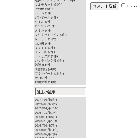
電飾ロールスクリーン (13件)
マルチカット (30件)
Cook
その他 (59件)
シール (5件)
ダンボール (4件)
タイル (5件)
T-シャツ (24件)
タオル (4件)
マグネットサイン (5件)
レーザー (11件)
出力機 (4件)
ＪＶ３３ (1件)
ＪＶ３00 (2件)
ラテックス (1件)
カッティング機 (5件)
雑談 (145件)
研修旅行 (44件)
プライベート (194件)
犬 (168件)
動物愛護 (14件)
過去の記事
2017年03月(5件)
2017年02月(3件)
2017年01月(10件)
2016年12月(17件)
2016年11月(8件)
2016年10月(13件)
2016年09月(7件)
2016年08月(11件)
2016年07月(7件)