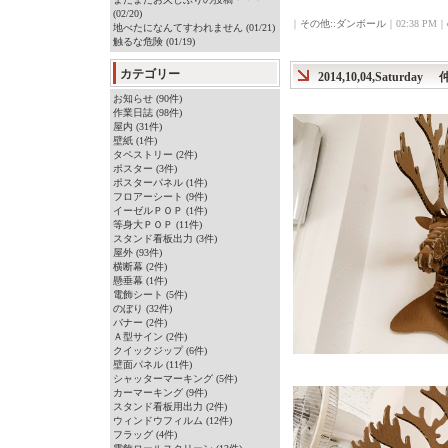
(02/20)
｜
その他::ダンボール
｜02:38 PM｜
地べたになんてすわれません (01/21)
触るな危険 (01/19)
カテゴリー
2014,10,04,Saturday
お知らせ (90件)
作業日誌 (98件)
屋内 (31件)
壁紙 (1件)
タペストリー (2件)
ポスター (3件)
ポスターパネル (1件)
フロアーシート (9件)
イーゼルＰＯＰ (1件)
等身大ＰＯＰ (11件)
スタンド看板出力 (3件)
屋外 (93件)
横断幕 (2件)
懸垂幕 (1件)
電飾シート (5件)
のぼり (32件)
バナー (2件)
Ａ型サイン (2件)
クイックジップ (6件)
壁面パネル (11件)
シャッターマーキング (5件)
カーマーキング (9件)
スタンド看板用出力 (2件)
ウィンドウフィルム (12件)
フラッグ (4件)