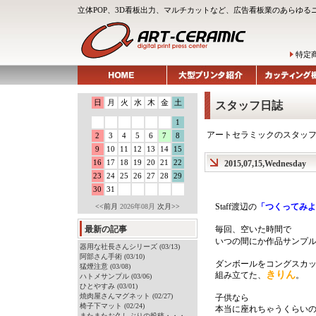
立体POP、3D看板出力、マルチカットなど、広告看板業のあらゆる
特定
日
月
火
水
木
金
土
スタッフ日誌
1
アートセラミックのスタッ
2
3
4
5
6
7
8
9
10
11
12
13
14
15
16
17
18
19
20
21
22
2015,07,15,Wednesday
23
24
25
26
27
28
29
30
31
Staff渡辺の
「つくってみよ
<<前月
2026年08月
次月>>
最新の記事
毎回、空いた時間で
いつの間にか作品サンプル
器用な社長さんシリーズ (03/13)
阿部さん手術 (03/10)
ダンボールをコングスカ
猛煙注意 (03/08)
きりん
組み立てた、
。
ハトメサンプル (03/06)
ひとやすみ (03/01)
焼肉屋さんマグネット (02/27)
子供なら
椅子下マット (02/24)
本当に座れちゃうくらいの
またまたお久しぶりの投稿・・・