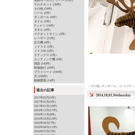
電飾ロールスクリーン (13件)
マルチカット (30件)
その他 (59件)
シール (5件)
ダンボール (4件)
タイル (5件)
T-シャツ (24件)
タオル (4件)
マグネットサイン (5件)
レーザー (11件)
出力機 (4件)
ＪＶ３３ (1件)
ＪＶ３00 (2件)
ラテックス (1件)
カッティング機 (5件)
雑談 (145件)
研修旅行 (44件)
プライベート (194件)
犬 (168件)
動物愛護 (14件)
｜
その他::ダンボール
｜02:16 PM｜
過去の記事
2014,10,01,Wednesday
2017年03月(5件)
2017年02月(3件)
2017年01月(10件)
2016年12月(17件)
2016年11月(8件)
2016年10月(13件)
2016年09月(7件)
2016年08月(11件)
2016年07月(7件)