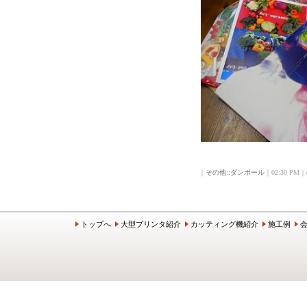
｜
その他::ダンボール
｜02:30 PM｜
トップへ
大型プリンタ紹介
カッティング機紹介
施工例