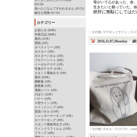
母がいて心があった、命
(02/20)
生きたいと願っていた、
地べたになんてすわれません (01/21)
絶対に無駄にしてはだ
触るな危険 (01/19)
カテゴリー
お知らせ (90件)
｜
その他::マグネットサイン
｜05:4
作業日誌 (98件)
屋内 (31件)
2016,11,07,Monday
綿
壁紙 (1件)
タペストリー (2件)
ポスター (3件)
ポスターパネル (1件)
フロアーシート (9件)
イーゼルＰＯＰ (1件)
等身大ＰＯＰ (11件)
スタンド看板出力 (3件)
屋外 (93件)
横断幕 (2件)
懸垂幕 (1件)
電飾シート (5件)
のぼり (32件)
バナー (2件)
Ａ型サイン (2件)
クイックジップ (6件)
壁面パネル (11件)
シャッターマーキング (5件)
カーマーキング (9件)
スタンド看板用出力 (2件)
ウィンドウフィルム (12件)
｜
その他::タオル
｜05:09 PM｜
comm
フラッグ (4件)