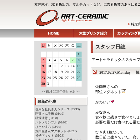
立体POP、3D看板出力、マルチカットなど、広告看板業のあらゆる
特定
日
月
火
水
木
金
土
スタッフ日誌
1
アートセラミックのスタッ
2
3
4
5
6
7
8
9
10
11
12
13
14
15
16
17
18
19
20
21
22
2017,02,27,Monday
焼
23
24
25
26
27
28
29
30
31
焼肉屋さんの
<<前月
2026年08月
次月>>
部位マグネット
最新の記事
かわいい
器用な社長さんシリーズ (03/13)
みなさん
阿部さん手術 (03/10)
食べ物は残さず食べましょ
猛煙注意 (03/08)
必要な量だけ食べれる量だ
ハトメサンプル (03/06)
ひとやすみ (03/01)
焼肉屋さんマグネット (02/27)
ひき肉1粒だって
椅子下マット (02/24)
数日前は生きていた、命
またまたお久しぶりの投稿・・・