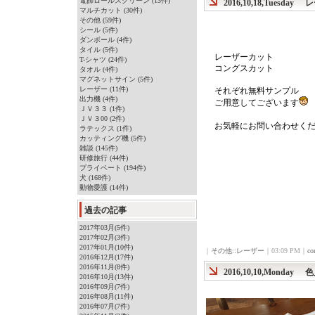
電飾ロールスクリーン (13件)
2016,10,18,Tuesday
レ
マルチカット (30件)
その他 (59件)
シール (5件)
ダンボール (4件)
タイル (5件)
レーザーカット
T-シャツ (24件)
コングスカット
タオル (4件)
マグネットサイン (5件)
レーザー (11件)
それぞれ無料サンプル
出力機 (4件)
ご用意してございます
ＪＶ３３ (1件)
ＪＶ３00 (2件)
お気軽にお問い合わせくだ
ラテックス (1件)
カッティング機 (5件)
雑談 (145件)
研修旅行 (44件)
プライベート (194件)
犬 (168件)
動物愛護 (14件)
過去の記事
2017年03月(5件)
2017年02月(3件)
2017年01月(10件)
｜
その他::レーザー
｜03:09 PM｜
co
2016年12月(17件)
2016年11月(8件)
2016,10,10,Monday
色
2016年10月(13件)
2016年09月(7件)
2016年08月(11件)
2016年07月(7件)