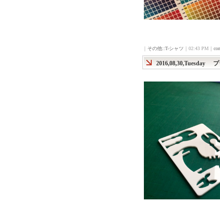
｜
その他::T-シャツ
｜02:43 PM｜
co
2016,08,30,Tuesday
プ