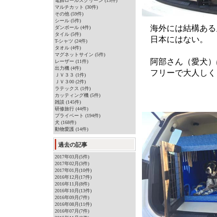
電飾ロールスクリーン (13件)
マルチカット (30件)
その他 (59件)
シール (5件)
海外には結構ある
ダンボール (4件)
タイル (5件)
日本にはない。
T-シャツ (24件)
タオル (4件)
マグネットサイン (5件)
阿部さん（愛犬）
レーザー (11件)
出力機 (4件)
フリーで大人しく
ＪＶ３３ (1件)
ＪＶ３00 (2件)
ラテックス (1件)
カッティング機 (5件)
雑談 (145件)
研修旅行 (44件)
プライベート (194件)
犬 (168件)
動物愛護 (14件)
過去の記事
2017年03月(5件)
2017年02月(3件)
2017年01月(10件)
2016年12月(17件)
2016年11月(8件)
2016年10月(13件)
2016年09月(7件)
2016年08月(11件)
2016年07月(7件)