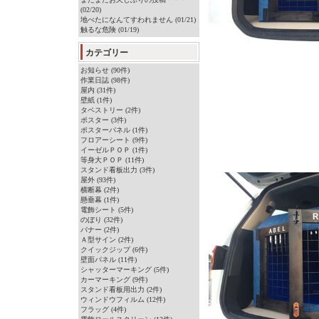
(02/20)
地べたになんてすわれません (01/21)
触るな危険 (01/19)
カテゴリー
お知らせ (90件)
作業日誌 (98件)
屋内 (31件)
壁紙 (1件)
タペストリー (2件)
ポスター (3件)
ポスターパネル (1件)
フロアーシート (9件)
イーゼルＰＯＰ (1件)
等身大ＰＯＰ (11件)
スタンド看板出力 (3件)
屋外 (93件)
横断幕 (2件)
懸垂幕 (1件)
電飾シート (5件)
のぼり (32件)
バナー (2件)
Ａ型サイン (2件)
クイックジップ (6件)
壁面パネル (11件)
シャッターマーキング (5件)
カーマーキング (9件)
スタンド看板用出力 (2件)
ウィンドウフィルム (12件)
フラッグ (4件)