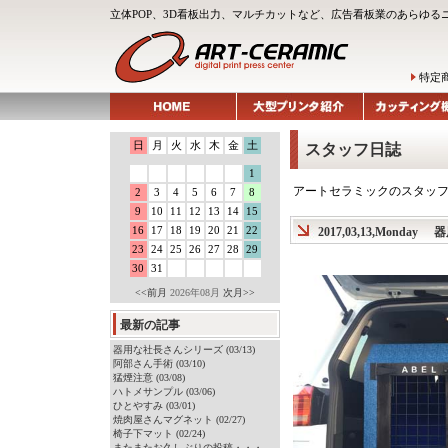
立体POP、3D看板出力、マルチカットなど、広告看板業のあらゆる
特定
日
月
火
水
木
金
土
スタッフ日誌
1
アートセラミックのスタッ
2
3
4
5
6
7
8
9
10
11
12
13
14
15
16
17
18
19
20
21
22
2017,03,13,Monday
器
23
24
25
26
27
28
29
30
31
<<前月
2026年08月
次月>>
最新の記事
器用な社長さんシリーズ (03/13)
阿部さん手術 (03/10)
猛煙注意 (03/08)
ハトメサンプル (03/06)
ひとやすみ (03/01)
焼肉屋さんマグネット (02/27)
椅子下マット (02/24)
またまたお久しぶりの投稿・・・