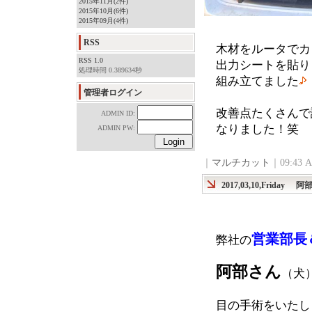
2015年11月(2件)
2015年10月(6件)
2015年09月(4件)
RSS
木材をルータでカ
RSS 1.0
出力シートを貼り
処理時間 0.389634秒
組み立てました
管理者ログイン
改善点たくさんで
ADMIN ID:
なりました！笑
ADMIN PW:
｜
マルチカット
｜09:43
2017,03,10,Friday
阿
営業部長
弊社の
阿部さん
（犬
目の手術をいたし