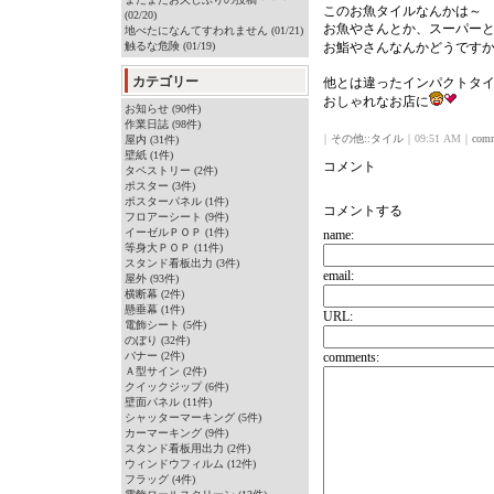
このお魚タイルなんかは～
(02/20)
お魚やさんとか、スーパー
地べたになんてすわれません (01/21)
触るな危険 (01/19)
お鮨やさんなんかどうです
カテゴリー
他とは違ったインパクトタ
おしゃれなお店に
お知らせ (90件)
作業日誌 (98件)
｜
その他::タイル
｜09:51 AM｜
comm
屋内 (31件)
壁紙 (1件)
コメント
タペストリー (2件)
ポスター (3件)
ポスターパネル (1件)
コメントする
フロアーシート (9件)
イーゼルＰＯＰ (1件)
name:
等身大ＰＯＰ (11件)
スタンド看板出力 (3件)
email:
屋外 (93件)
横断幕 (2件)
懸垂幕 (1件)
URL:
電飾シート (5件)
のぼり (32件)
バナー (2件)
comments:
Ａ型サイン (2件)
クイックジップ (6件)
壁面パネル (11件)
シャッターマーキング (5件)
カーマーキング (9件)
スタンド看板用出力 (2件)
ウィンドウフィルム (12件)
フラッグ (4件)