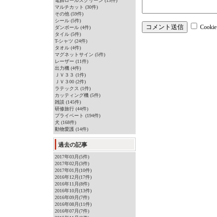
電飾ロールスクリーン (13件)
マルチカット (30件)
その他 (59件)
シール (5件)
Cook
ダンボール (4件)
タイル (5件)
T-シャツ (24件)
タオル (4件)
マグネットサイン (5件)
レーザー (11件)
出力機 (4件)
ＪＶ３３ (1件)
ＪＶ３00 (2件)
ラテックス (1件)
カッティング機 (5件)
雑談 (145件)
研修旅行 (44件)
プライベート (194件)
犬 (168件)
動物愛護 (14件)
過去の記事
2017年03月(5件)
2017年02月(3件)
2017年01月(10件)
2016年12月(17件)
2016年11月(8件)
2016年10月(13件)
2016年09月(7件)
2016年08月(11件)
2016年07月(7件)