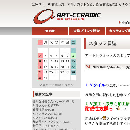
立体POP、3D看板出力、マルチカットなど、広告看板業のあらゆる
特定
日
月
火
水
木
金
土
スタッフ日誌
1
アートセラミックのスタッ
2
3
4
5
6
7
8
9
10
11
12
13
14
15
16
17
18
19
20
21
22
2009,09,07,Monday
お
23
24
25
26
27
28
29
30
31
ＵＶタイル
<<前月
2026年08月
次月>>
のご紹介～～～
最新の記事
展示会用に製作したお魚タ
器用な社長さんシリーズ (03/13)
ＵＶ加工・液ラミ加工済
阿部さん手術 (03/10)
耐候性抜群っ
！！
猛煙注意 (03/08)
ハトメサンプル (03/06)
ひとやすみ (03/01)
用途は様々
アイディア次
焼肉屋さんマグネット (02/27)
いろんな場面で活躍してく
椅子下マット (02/24)
またまたお久しぶりの投稿・・・