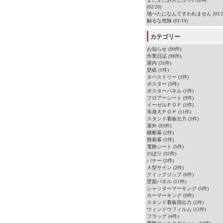
(02/20)
地べたになんてすわれません (01/2
触るな危険 (01/19)
カテゴリー
お知らせ (90件)
作業日誌 (98件)
屋内 (31件)
壁紙 (1件)
タペストリー (2件)
ポスター (3件)
ポスターパネル (1件)
フロアーシート (9件)
イーゼルＰＯＰ (1件)
等身大ＰＯＰ (11件)
スタンド看板出力 (3件)
屋外 (93件)
横断幕 (2件)
懸垂幕 (1件)
電飾シート (5件)
のぼり (32件)
バナー (2件)
Ａ型サイン (2件)
クイックジップ (6件)
壁面パネル (11件)
シャッターマーキング (5件)
カーマーキング (9件)
スタンド看板用出力 (2件)
ウィンドウフィルム (12件)
フラッグ (4件)