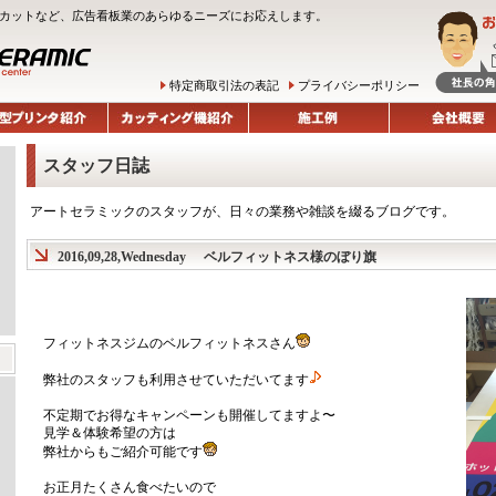
ルチカットなど、広告看板業のあらゆるニーズにお応えします。
特定商取引法の表記
プライバシーポリシー
スタッフ日誌
アートセラミックのスタッフが、日々の業務や雑談を綴るブログです。
2016,09,28,Wednesday
ベルフィットネス様のぼり旗
フィットネスジムのベルフィットネスさん
弊社のスタッフも利用させていただいてます
不定期でお得なキャンペーンも開催してますよ〜
見学＆体験希望の方は
弊社からもご紹介可能です
お正月たくさん食べたいので