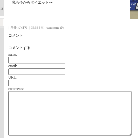
私も今からダイエット〜
1)
｜
屋外::のぼり
｜05:38 PM｜
comments (0)
｜
コメント
コメントする
name:
email:
URL:
comments: