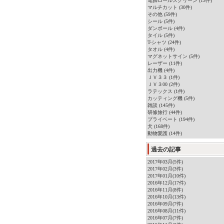
電飾ロールスクリーン (13件)
マルチカット (30件)
その他 (59件)
シール (5件)
ダンボール (4件)
タイル (5件)
T-シャツ (24件)
タオル (4件)
マグネットサイン (5件)
レーザー (11件)
出力機 (4件)
ＪＶ３３ (1件)
ＪＶ３00 (2件)
ラテックス (1件)
カッティング機 (5件)
雑談 (145件)
研修旅行 (44件)
プライベート (194件)
犬 (168件)
動物愛護 (14件)
過去の記事
2017年03月(5件)
2017年02月(3件)
2017年01月(10件)
2016年12月(17件)
2016年11月(8件)
2016年10月(13件)
2016年09月(7件)
2016年08月(11件)
2016年07月(7件)