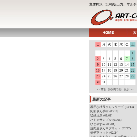
立体POP、3D看板出力、マ
日
月
火
水
木
金
土
1
2
3
4
5
6
7
8
9
10
11
12
13
14
15
16
17
18
19
20
21
22
23
24
25
26
27
28
29
30
31
<<前月
2026年08月
次月>>
最新の記事
器用な社長さんシリーズ (03/13)
阿部さん手術 (03/10)
猛煙注意 (03/08)
ハトメサンプル (03/06)
ひとやすみ (03/01)
焼肉屋さんマグネット (02/27)
椅子下マット (02/24)
またまたお久しぶりの投稿・・・